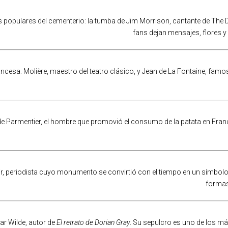
opulares del cementerio: la tumba de Jim Morrison, cantante de The D
fans dejan mensajes, flores y 
ancesa: Molière, maestro del teatro clásico, y Jean de La Fontaine, f
e Parmentier, el hombre que promovió el consumo de la patata en Franci
r, periodista cuyo monumento se convirtió con el tiempo en un símbolo d
formas
ar Wilde, autor de
El retrato de Dorian Gray
. Su sepulcro es uno de los m