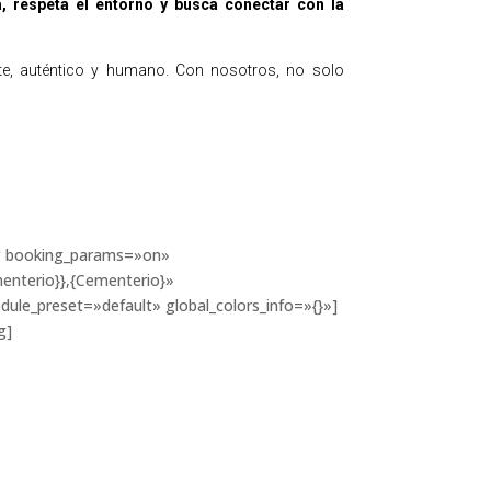
a, respeta el entorno y busca conectar con la
e, auténtico y humano. Con nosotros, no solo
ng booking_params=»on»
menterio}},{Cementerio}»
dule_preset=»default» global_colors_info=»{}»]
g]