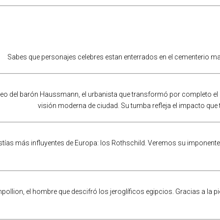
Sabes que personajes celebres estan enterrados en el cementerio mas
o del barón Haussmann, el urbanista que transformó por completo el Pa
visión moderna de ciudad. Su tumba refleja el impacto que t
astías más influyentes de Europa: los Rothschild. Veremos su imponent
llion, el hombre que descifró los jeroglíficos egipcios. Gracias a la pie