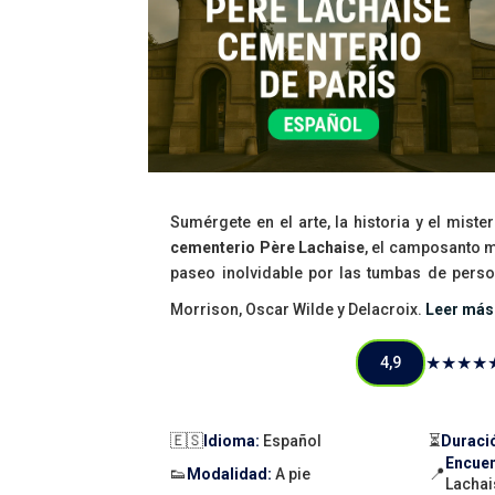
Sumérgete en el arte, la historia y el miste
cementerio Père Lachaise
, el camposanto 
paseo inolvidable por las tumbas de pers
Morrison, Oscar Wilde y Delacroix.
Leer más
★★★★
4,9
🇪🇸
⏳
Idioma:
Español
Duraci
Encuen
👟
📍
Modalidad:
A pie
Lachai