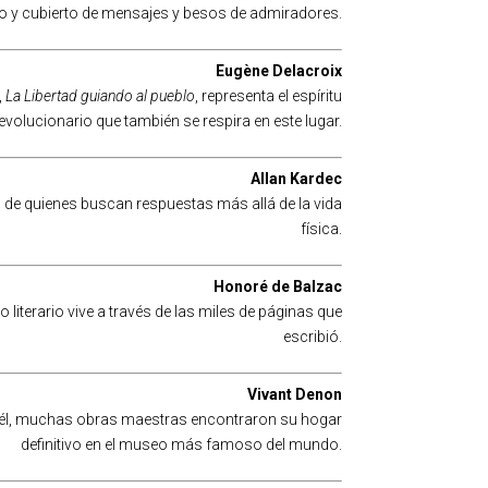
o y cubierto de mensajes y besos de admiradores.
Eugène Delacroix
,
La Libertad guiando al pueblo
, representa el espíritu
evolucionario que también se respira en este lugar.
Allan Kardec
 de quienes buscan respuestas más allá de la vida
física.
Honoré de Balzac
o literario vive a través de las miles de páginas que
escribió.
Vivant Denon
s a él, muchas obras maestras encontraron su hogar
definitivo en el museo más famoso del mundo.