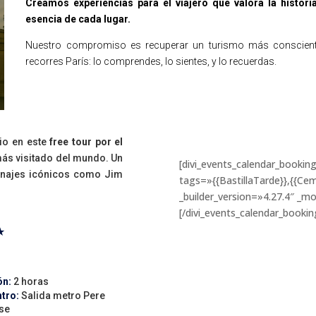
Creamos experiencias para el viajero que valora la histori
esencia de cada lugar.
Nuestro compromiso es recuperar un turismo más conscient
recorres París: lo comprendes, lo sientes, y lo recuerdas.
rio en este
free tour por el
más visitado del mundo. Un
[divi_events_calendar_booki
onajes icónicos como Jim
tags=»{{BastillaTarde}},{{Ce
_builder_version=»4.27.4″ _mo
[/divi_events_calendar_bookin
★
ón:
2 horas
tro:
Salida metro Pere
se