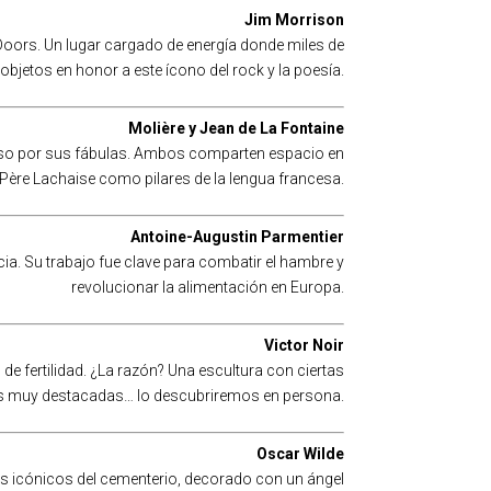
Jim Morrison
oors. Un lugar cargado de energía donde miles de
objetos en honor a este ícono del rock y la poesía.
Molière y Jean de La Fontaine
amoso por sus fábulas. Ambos comparten espacio en
Père Lachaise como pilares de la lengua francesa.
Antoine-Augustin Parmentier
a. Su trabajo fue clave para combatir el hambre y
revolucionar la alimentación en Europa.
Victor Noir
e fertilidad. ¿La razón? Una escultura con ciertas
 muy destacadas… lo descubriremos en persona.
Oscar Wilde
ás icónicos del cementerio, decorado con un ángel