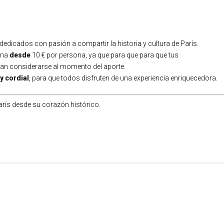
 dedicados con pasión a compartir la historia y cultura de París.
ina
desde
10 € por persona, ya que para que para que tus
rían considerarse al momento del aporte.
y cordial
, para que todos disfruten de una experiencia enriquecedora.
arís desde su corazón histórico.